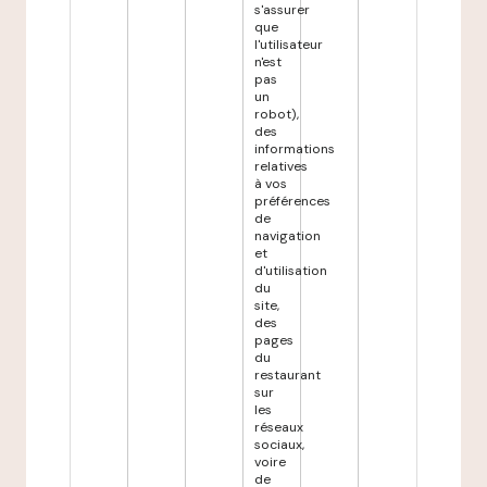
s'assurer
que
l'utilisateur
n'est
pas
un
robot),
des
informations
relatives
à vos
préférences
de
navigation
et
d'utilisation
du
site,
des
pages
du
restaurant
sur
les
réseaux
sociaux,
voire
de