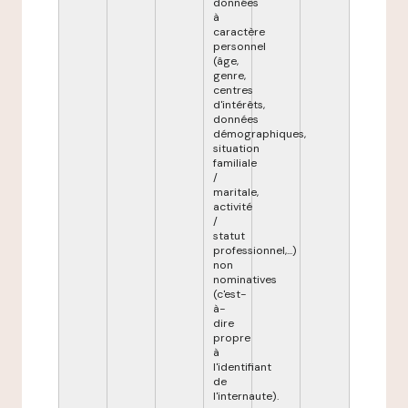
données
à
caractère
personnel
(âge,
genre,
centres
d'intérêts,
données
démographiques,
situation
familiale
/
maritale,
activité
/
statut
professionnel,...)
non
nominatives
(c'est-
à-
dire
propre
à
l'identifiant
de
l'internaute).