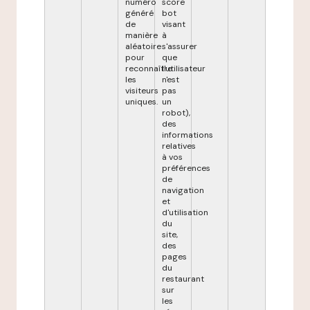
numéro
score
généré
bot
de
visant
manière
à
aléatoire
s'assurer
pour
que
reconnaître
l'utilisateur
les
n'est
visiteurs
pas
uniques.
un
robot),
des
informations
relatives
à vos
préférences
de
navigation
et
d'utilisation
du
site,
des
pages
du
restaurant
sur
les