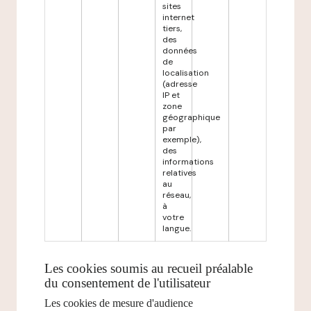
sites
internet
tiers,
des
données
de
localisation
(adresse
IP et
zone
géographique
par
exemple),
des
informations
relatives
au
réseau,
à
votre
langue.
Les cookies soumis au recueil préalable
du consentement de l'utilisateur
Les cookies de mesure d'audience