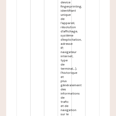
device
fingerprinting,
identifiant
unique
de
l'appareil,
résolution
d'affichage,
système
d'exploitation,
adresse
IP,
navigateur
internet,
type
de
terminal,...),
l'historique
et
plus
généralement
des
informations
de
trafic
et de
navigation
sur le