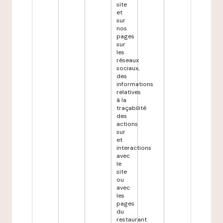
site
et
sur
nos
pages
sur
les
réseaux
sociaux,
des
informations
relatives
à la
traçabilité
des
actions
sur
et
interactions
avec
le
site
ou
avec
les
pages
du
restaurant