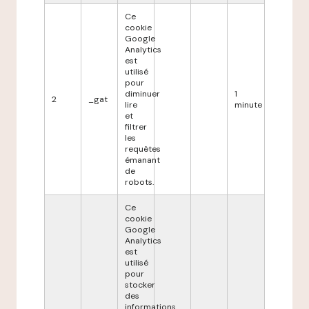
Ce
cookie
Google
Analytics
est
utilisé
pour
diminuer
1
2
_gat
lire
minute
et
filtrer
les
requêtes
émanant
de
robots.
Ce
cookie
Google
Analytics
est
utilisé
pour
stocker
des
informations