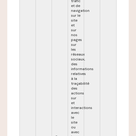
trafic
et de
navigation
sur le
site
et
sur
nos
pages
sur
les
réseaux
sociaux,
des
informations
relatives
à la
traçabilité
des
actions
sur
et
interactions
avec
le
site
ou
avec