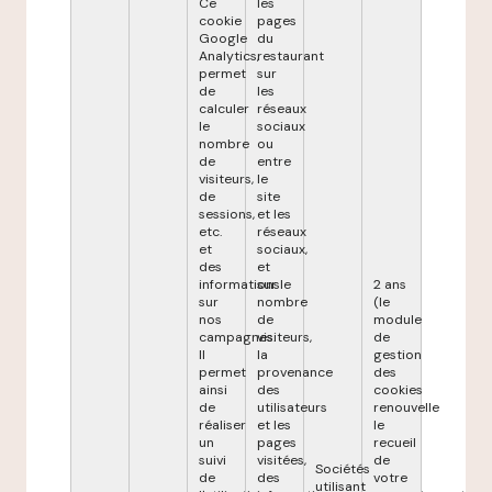
Ce
les
cookie
pages
Google
du
Analytics,
restaurant
permet
sur
de
les
calculer
réseaux
le
sociaux
nombre
ou
de
entre
visiteurs,
le
de
site
sessions,
et les
etc.
réseaux
et
sociaux,
des
et
informations
sur le
2 ans
sur
nombre
(le
nos
de
module
campagnes.
visiteurs,
de
Il
la
gestion
permet
provenance
des
ainsi
des
cookies
de
utilisateurs
renouvelle
réaliser
et les
le
un
pages
recueil
suivi
visitées,
de
Sociétés
de
des
votre
utilisant