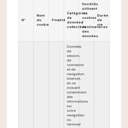
Sociétés
utilisant
Catégories
les
Nom
Durée
de
cookies
N°
du
Finalité
de
données
/
cookie
vie
collectées
destinataires
des
données
Données
de
session,
de
connexion
et de
navigation
Internet,
en ce
incluant
notamment
des
informations
sur
votre
navigateur
ou
terminal