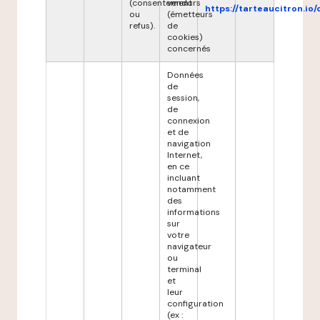
(consentement
vendors
https://tarteaucitron.io/
ou
(émetteurs
refus).
de
cookies)
concernés
Données
de
session,
de
connexion
et de
navigation
Internet,
en ce
incluant
notamment
des
informations
sur
votre
navigateur
ou
terminal
et
leur
configuration
(ex :