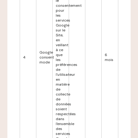
le
consentement
pour
les
services
Google
sur le
Site,
en
veillant
à ce
Google
que
6
4
consent
les
mois
mode
préférences
de
l'utilisateur
en
matière
de
collecte
de
données
soient
respectées
dans
l'ensemble
des
services