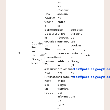
sur
les
réseaux
Ces
sociaux
cookies
ou
visent
entre
à
le
permettre
site
Sociétés
d'assurer
et les
utilisant
la
réseaux
de
sécurisation
sociaux,
tels
Cookies
du
et
cookies
liés
Site
sur le
: le
au
6
2
et
nombre
restaurant
dispositif
mois
permettent
de
et
Google
notamment
visiteurs,
Google
Recaptcha
de
la
(cf.
s'assurer
provenance
https://policies.google.
que
des
ou
l'utilisateur
utilisateurs
https://policies.google.
n'est
et les
pas
pages
un
visitées,
robot.
des
informations
de
type
«