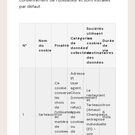
consentement de l'utilisateur et sont installés
par défaut.
Sociétés
utilisant
Catégories
les
Nom
Durée
de
cookies
N°
du
Finalité
de
données
/
cookie
vie
collectées
destinataires
des
données
Adresse
IP,
Ce
User
cookie
agent,
Le
conserve
Choix
restaurant
les
(consentement
et
choix
ou
Tarteaucitron
de
refus),
(Amauri
l'utilisateur
types
6
1
tarteaucitron
Champeaux,
en
de
mois
entreprise
matière
cookies
individuelle
de
ou
(EI) –
cookies
de
voir