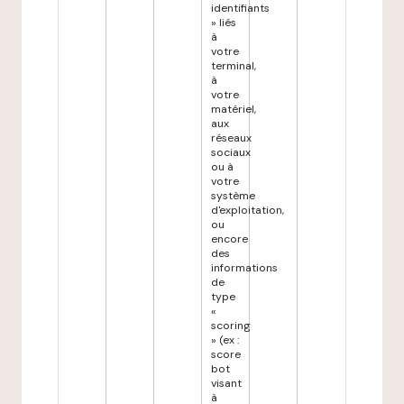
identifiants
» liés
à
votre
terminal,
à
votre
matériel,
aux
réseaux
sociaux
ou à
votre
système
d'exploitation,
ou
encore
des
informations
de
type
«
scoring
» (ex :
score
bot
visant
à