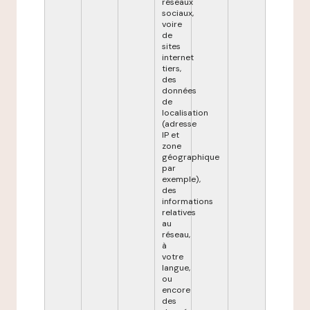
réseaux
sociaux,
voire
de
sites
internet
tiers,
des
données
de
localisation
(adresse
IP et
zone
géographique
par
exemple),
des
informations
relatives
au
réseau,
à
votre
langue,
ou
encore
des