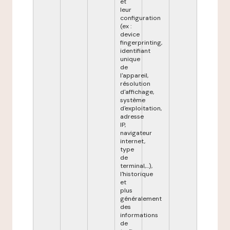
et
leur
configuration
(ex :
device
fingerprinting,
identifiant
unique
de
l'appareil,
résolution
d'affichage,
système
d'exploitation,
adresse
IP,
navigateur
internet,
type
de
terminal,...),
l'historique
et
plus
généralement
des
informations
de