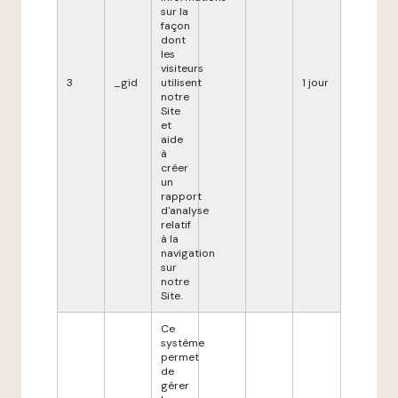
sur la
façon
dont
les
visiteurs
3
_gid
utilisent
1 jour
notre
Site
et
aide
à
créer
un
rapport
d'analyse
relatif
à la
navigation
sur
notre
Site.
Ce
système
permet
de
gérer