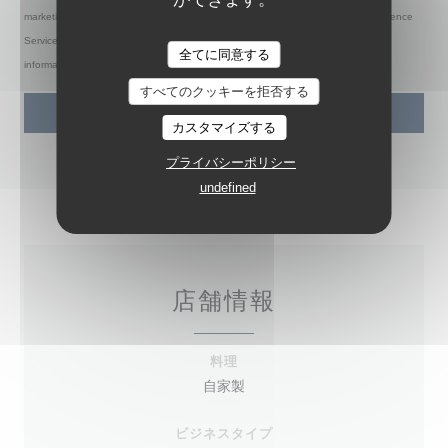
marketing communications. UK residents can register with the Telephone Preference
Service at
tpsonline.org.uk
. US residents can register at
donotcall.gov
. For more
ODÍLIA RESTAURANT
全てに同意する
information about how we process your data, please see our
privacy policy
.
すべてのクッキーを拒否する
カスタマイズする
プライバシーポリシー
undefined
店舗情報
料理
自家製
ビジネスタイプ