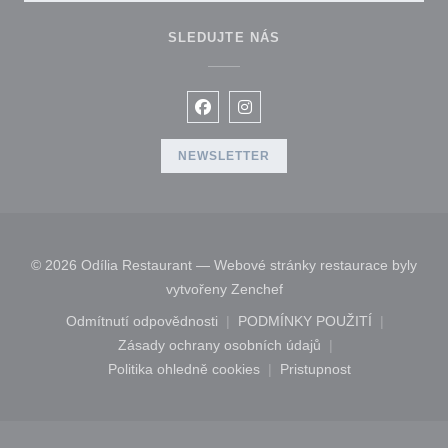
SLEDUJTE NÁS
Facebook ((otevře se v novém okn
Instagram ((otevře se v nové
NEWSLETTER
© 2026 Odília Restaurant — Webové stránky restaurace byly
((otevře se v novém okně)
vytvořeny
Zenchef
Odmítnutí odpovědnosti
PODMÍNKY POUŽITÍ
((otevře se v novém okně))
((otevře se v novém 
Zásady ochrany osobních údajů
((otevře se v novém okně))
Politika ohledně cookies
Pristupnost
((otevře se v novém okně))
((otevře se v novém 