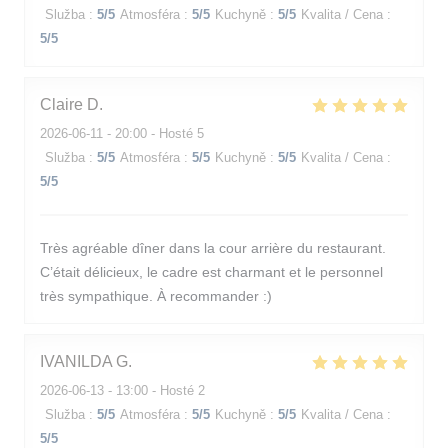
Služba
:
5
/5
Atmosféra
:
5
/5
Kuchyně
:
5
/5
Kvalita / Cena
:
5
/5
Claire
D
2026-06-11
- 20:00 - Hosté 5
Služba
:
5
/5
Atmosféra
:
5
/5
Kuchyně
:
5
/5
Kvalita / Cena
:
5
/5
Très agréable dîner dans la cour arrière du restaurant.
C’était délicieux, le cadre est charmant et le personnel
très sympathique. À recommander :)
IVANILDA
G
2026-06-13
- 13:00 - Hosté 2
Služba
:
5
/5
Atmosféra
:
5
/5
Kuchyně
:
5
/5
Kvalita / Cena
:
5
/5