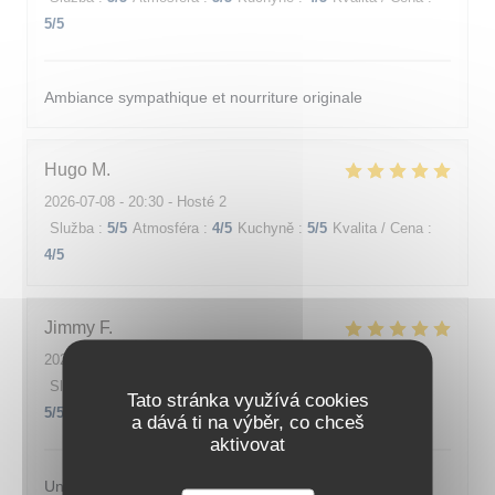
5
/5
Ambiance sympathique et nourriture originale
Hugo
M
2026-07-08
- 20:30 - Hosté 2
Služba
:
5
/5
Atmosféra
:
4
/5
Kuchyně
:
5
/5
Kvalita / Cena
:
4
/5
Jimmy
F
2026-07-07
- 20:00 - Hosté 2
Služba
:
5
/5
Atmosféra
:
5
/5
Kuchyně
:
5
/5
Kvalita / Cena
:
Tato stránka využívá cookies
5
/5
a dává ti na výběr, co chceš
aktivovat
Un lieu magnifique et une cuisine incroyable , merci.