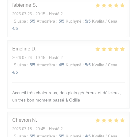
fabienne
S
2026-07-25
- 20:15 - Hosté 2
Služba
:
5
/5
Atmosféra
:
5
/5
Kuchyně
:
5
/5
Kvalita / Cena
:
4
/5
Emeline
D
2026-07-24
- 19:15 - Hosté 2
Služba
:
5
/5
Atmosféra
:
4
/5
Kuchyně
:
5
/5
Kvalita / Cena
:
4
/5
Accueil très chaleureux, des plats généreux et délicieux,
un très bon moment passé à Odilia
Chevron
N
2026-07-18
- 20:45 - Hosté 2
Služba
:
5
/5
Atmosféra
:
5
/5
Kuchyně
:
4
/5
Kvalita / Cena
: