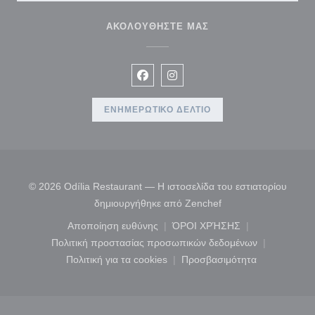
ΑΚΟΛΟΥΘΉΣΤΕ ΜΑΣ
Facebook ((ανοίγει σε νέο παράθυ
Instagram ((ανοίγει σε νέο π
ΕΝΗΜΕΡΩΤΙΚΌ ΔΕΛΤΊΟ
© 2026 Odília Restaurant — Η ιστοσελίδα του εστιατορίου
((ανοίγει σε νέο παρ
δημιουργήθηκε από
Zenchef
Αποποίηση ευθύνης
ΌΡΟΙ ΧΡΉΣΗΣ
((ανοίγει σε νέο παράθυρο))
((ανοίγει σε νέο παράθ
Πολιτική προστασίας προσωπικών δεδομένων
((ανοίγει σε νέο παράθυρο))
Πολιτική για τα cookies
Προσβασιμότητα
((ανοίγει σε νέο παράθυρο))
((ανοίγει σε νέο παρά