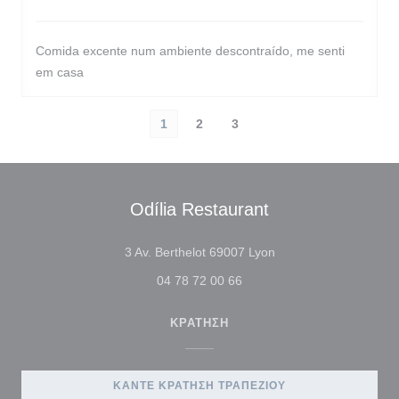
Comida excente num ambiente descontraído, me senti
em casa
1
2
3
Odília Restaurant
((ανοίγει σε νέο παρά
3 Av. Berthelot 69007 Lyon
04 78 72 00 66
ΚΡΆΤΗΣΗ
ΚΆΝΤΕ ΚΡΆΤΗΣΗ ΤΡΑΠΕΖΙΟΎ