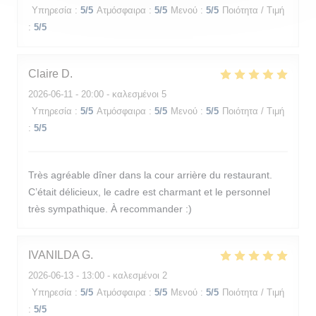
Υπηρεσία
:
5
/5
Ατμόσφαιρα
:
5
/5
Μενού
:
5
/5
Ποιότητα / Τιμή
:
5
/5
Claire
D
2026-06-11
- 20:00 - καλεσμένοι 5
Υπηρεσία
:
5
/5
Ατμόσφαιρα
:
5
/5
Μενού
:
5
/5
Ποιότητα / Τιμή
:
5
/5
Très agréable dîner dans la cour arrière du restaurant.
C’était délicieux, le cadre est charmant et le personnel
très sympathique. À recommander :)
IVANILDA
G
2026-06-13
- 13:00 - καλεσμένοι 2
Υπηρεσία
:
5
/5
Ατμόσφαιρα
:
5
/5
Μενού
:
5
/5
Ποιότητα / Τιμή
:
5
/5