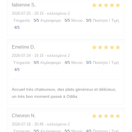
fabienne
S
2026-07-25
- 20:15 - καλεσμένοι 2
Υπηρεσία
:
5
/5
Ατμόσφαιρα
:
5
/5
Μενού
:
5
/5
Ποιότητα / Τιμή
:
4
/5
Emeline
D
2026-07-24
- 19:15 - καλεσμένοι 2
Υπηρεσία
:
5
/5
Ατμόσφαιρα
:
4
/5
Μενού
:
5
/5
Ποιότητα / Τιμή
:
4
/5
Accueil très chaleureux, des plats généreux et délicieux,
un très bon moment passé à Odilia
Chevron
N
2026-07-18
- 20:45 - καλεσμένοι 2
Υπηρεσία
:
5
/5
Ατμόσφαιρα
:
5
/5
Μενού
:
4
/5
Ποιότητα / Τιμή