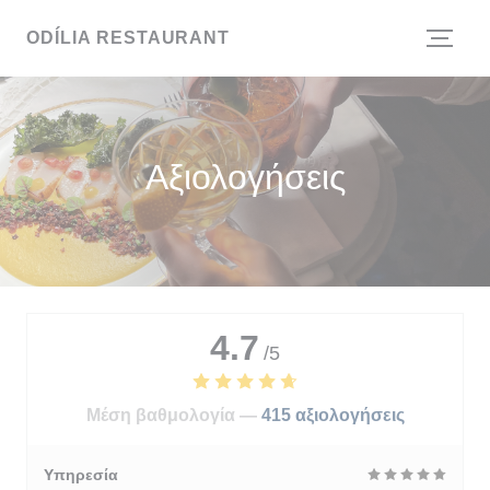
Πίνακας διαχείρισης "Μπισκότων" (Cookies)
ODÍLIA RESTAURANT
Αξιολογήσεις
4.7
/5
Μέση βαθμολογία —
415 αξιολογήσεις
Υπηρεσία