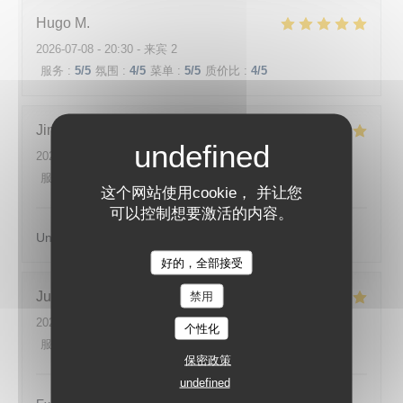
Hugo
M
2026-07-08
- 20:30 - 来宾 2
服务
:
5
/5
氛围
:
4
/5
菜单
:
5
/5
质价比
:
4
/5
Jimmy
F
2026-07-07
- 20:00 - 来宾 2
服务
:
5
/5
氛围
:
5
/5
菜单
:
5
/5
质价比
:
5
/5
这个网站使用cookie， 并让您
可以控制想要激活的内容。
Un lieu magnifique et une cuisine incroyable , merci.
好的，全部接受
ODÍLIA RESTAURANT
Justin
L
禁用
2026-07-07
- 19:30 - 来宾 2
个性化
服务
:
5
/5
氛围
:
5
/5
菜单
:
5
/5
质价比
:
5
/5
保密政策
undefined