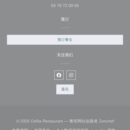
04 78 72 00 66
预订
预订餐位
关注我们
Facebook ((在新窗口中打开))
Instagram ((在新窗口中打开)
通讯
((在新窗
© 2026 Odília Restaurant — 餐馆网站创建者
Zenchef