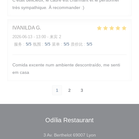
C’était délicieux, le cadre est charmant et le personnel
très sympathique. À recommander :)
IVANILDA
G
2026-06-13
- 13:00 - 来宾 2
服务
:
5
/5
氛围
:
5
/5
菜单
:
5
/5
质价比
:
5
/5
Comida excente num ambiente descontraído, me senti
em casa
1
2
3
Odília Restaurant
((在新窗口中打开))
3 Av. Berthelot 69007 Lyon