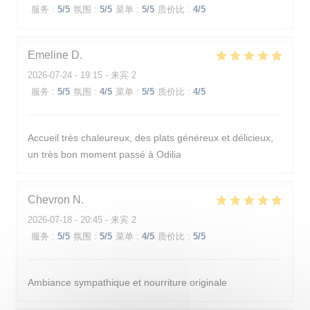
服务
:
5
/5
氛围
:
5
/5
菜单
:
5
/5
质价比
:
4
/5
Emeline
D
2026-07-24
- 19:15 - 来宾 2
服务
:
5
/5
氛围
:
4
/5
菜单
:
5
/5
质价比
:
4
/5
Accueil très chaleureux, des plats généreux et délicieux,
un très bon moment passé à Odilia
Chevron
N
2026-07-18
- 20:45 - 来宾 2
服务
:
5
/5
氛围
:
5
/5
菜单
:
4
/5
质价比
:
5
/5
Ambiance sympathique et nourriture originale