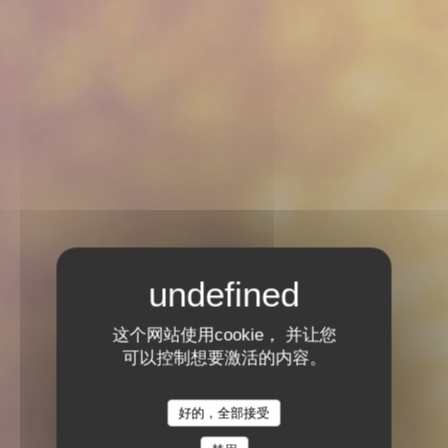
这个网站使用cookie， 并让您
可以控制想要激活的内容。
半美食餐厅
•
LYON
好的，全部接受
ODÍLIA RESTAURANT
Odília Restaurant