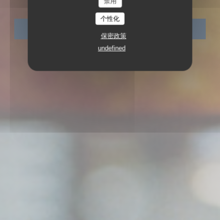
禁用
个性化
预订餐位
保密政策
undefined