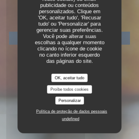
•
LYON
publicidade ou conteúdos
ODÍLIA RESTAURANT
personalizados. Clique em
Odília Restaurant
'OK, aceitar tudo', 'Recusar
tudo' ou 'Personalizar' para
gerenciar suas preferências.
Você pode alterar suas
RESERVAR UMA MESA
escolhas a qualquer momento
clicando no ícone de cookie
no canto inferior esquerdo
das páginas do site.
OK, aceitar tudo
Proíbe todos cookies
Personalizar
Política de proteção de dados pessoais
undefined