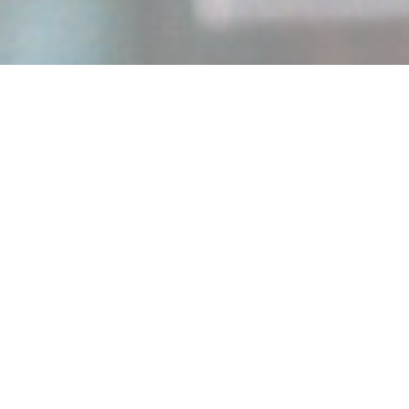
ODÍLIA RESTAURANT
|
LYON
Culinária de inspiração ítalo-brasileira. Na encruzilhada