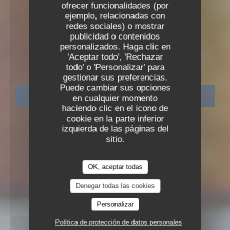
ofrecer funcionalidades (por
ejemplo, relacionadas con
redes sociales) o mostrar
publicidad o contenidos
RESTAURANTE SEMI GASTRONÓMICO
•
LYON
personalizados. Haga clic en
ODÍLIA RESTAURANT
'Aceptar todo', 'Rechazar
Odília Restaurant
todo' o 'Personalizar' para
gestionar sus preferencias.
Puede cambiar sus opciones
RESERVAR UNA MESA
en cualquier momento
haciendo clic en el icono de
cookie en la parte inferior
izquierda de las páginas del
sitio.
OK, aceptar todas
Denegar todas las cookies
Personalizar
Política de protección de datos personales