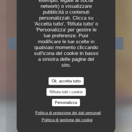
esempio, legate ai social
network) o visualizzare
SEMI-RESTAURANT GASTRONOMIQUE
•
LYON
pubblicità o contenuti
ODÍLIA RESTAURANT
personalizzati. Clicca su
Odília Restaurant
'Accetta tutto', 'Rifiuta tutto' o
'Personalizza' per gestire le
tue preferenze. Puoi
modificare le tue scelte in
PRENOTA
qualsiasi momento cliccando
sull'icona del cookie in basso
a sinistra delle pagine del
sito.
Ok, accetta tutto
Rifiuta tutti i cookie
Personalizza
Politica di protezione dei dati personali
Politica di gestione dei cookie