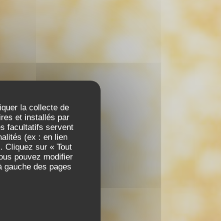
iquer la collecte de
es et installés par
 facultatifs servent
lités (ex : en lien
. Cliquez sur « Tout
Vous pouvez modifier
 à gauche des pages