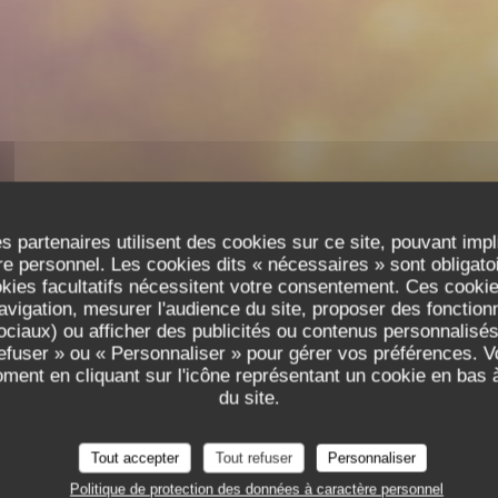
s partenaires utilisent des cookies sur ce site, pouvant impl
e personnel. Les cookies dits « nécessaires » sont obligatoir
okies facultatifs nécessitent votre consentement. Ces cookies
avigation, mesurer l'audience du site, proposer des fonctionna
ciaux) ou afficher des publicités ou contenus personnalisés
RESTAURANT SEMI-GASTRONOMIQUE
•
LYON
refuser » ou « Personnaliser » pour gérer vos préférences. 
ODÍLIA RESTAURANT
oment en cliquant sur l'icône représentant un cookie en bas
Odília Restaurant
du site.
Tout accepter
Tout refuser
Personnaliser
RÉSERVER
Politique de protection des données à caractère personnel