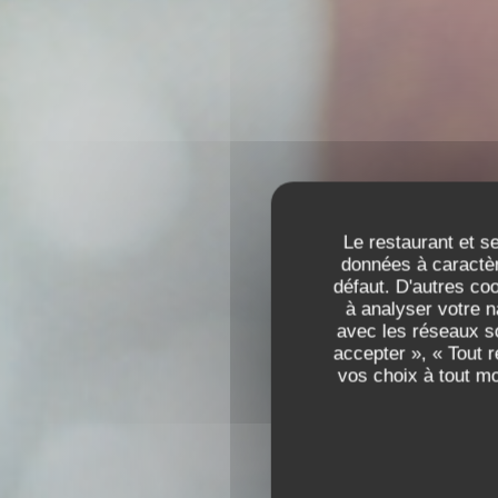
Le restaurant et se
données à caractèr
défaut. D'autres co
à analyser votre n
avec les réseaux so
accepter », « Tout 
vos choix à tout m