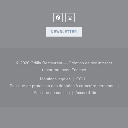
Facebook ((ouvre une nouvelle fen
Instagram ((ouvre une nouvel
NEWSLETTER
© 2026 Odília Restaurant — Création de site internet
((ouvre une nouvelle fe
restaurant avec
Zenchef
Mentions légales
CGU
((ouvre une nouvelle fenêtre))
((ouvre une nouvelle fen
Politique de protection des données à caractère personnel
((ouvre une nouvelle fenêtre))
Politique de cookies
Accessibilite
((ouvre une nouvelle fenêtre))
((ouvre une nouvelle fe