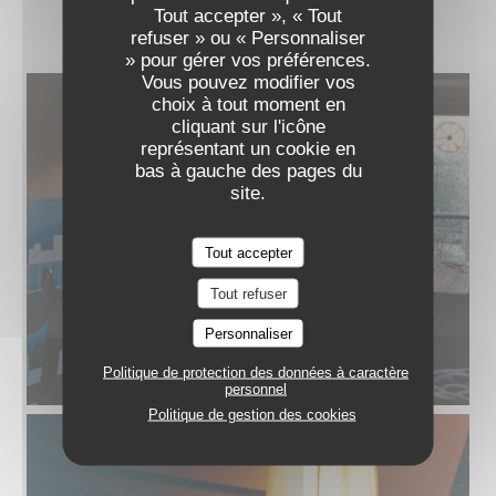
ODILIA
Tout accepter », « Tout
refuser » ou « Personnaliser
» pour gérer vos préférences.
Vous pouvez modifier vos
choix à tout moment en
cliquant sur l'icône
représentant un cookie en
bas à gauche des pages du
site.
Tout accepter
Tout refuser
Personnaliser
Politique de protection des données à caractère
personnel
Politique de gestion des cookies