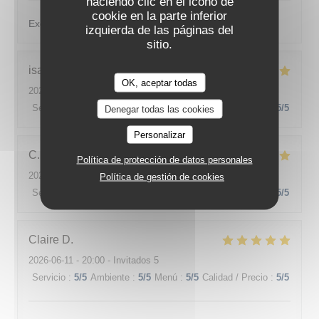
haciendo clic en el icono de
cookie en la parte inferior
Excellent et service très sympa
izquierda de las páginas del
sitio.
isa
F
OK, aceptar todas
2026-06-22
- 19:30 - Invitados 4
Servicio
:
5
/5
Ambiente
:
5
/5
Menú
:
5
/5
Calidad / Precio
:
5
/5
Denegar todas las cookies
Personalizar
C
Política de protección de datos personales
2026-06-18
- 19:30 - Invitados 2
Política de gestión de cookies
Servicio
:
5
/5
Ambiente
:
5
/5
Menú
:
5
/5
Calidad / Precio
:
5
/5
Claire
D
2026-06-11
- 20:00 - Invitados 5
Servicio
:
5
/5
Ambiente
:
5
/5
Menú
:
5
/5
Calidad / Precio
:
5
/5