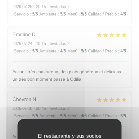
2026-07-25
- 20:15 - Invitados 2
Servicio
:
5
/5
Ambiente
:
5
/5
Menú
:
5
/5
Calidad / Precio
:
4
/5
Emeline
D
2026-07-24
- 19:15 - Invitados 2
Servicio
:
5
/5
Ambiente
:
4
/5
Menú
:
5
/5
Calidad / Precio
:
4
/5
Accueil très chaleureux, des plats généreux et délicieux,
un très bon moment passé à Odilia
Chevron
N
2026-07-18
- 20:45 - Invitados 2
Servicio
:
5
/5
Ambiente
:
5
/5
Menú
:
4
/5
Calidad / Precio
:
5
/5
El restaurante y sus socios
Ambiance sympathique et nourriture originale