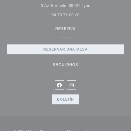
((abre en una nueva 
3 Av. Berthelot 69007 Lyon
04 78 72 00 66
RESERVA
RESERVAR UNA MESA
SEGUIRNOS
Facebook ((abre en una nueva ven
Instagram ((abre en una nue
BOLETÍN