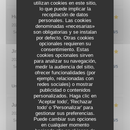
utilizan cookies en este sitio,
lo que puede implicar la
recopilación de datos
Hugo
M
personales. Las cookies
2026-07-08
- 20:30 - Invitados 2
denominadas «necesarias»
son obligatorias y se instalan
Servicio
:
5
/5
Ambiente
:
4
/5
Menú
:
5
/5
Calidad / Precio
:
4
/5
por defecto. Otras cookies
opcionales requieren su
consentimiento. Estas
Jimmy
F
cookies opcionales sirven
2026-07-07
- 20:00 - Invitados 2
para analizar su navegación,
medir la audiencia del sitio,
Servicio
:
5
/5
Ambiente
:
5
/5
Menú
:
5
/5
Calidad / Precio
:
5
/5
ofrecer funcionalidades (por
ejemplo, relacionadas con
redes sociales) o mostrar
Un lieu magnifique et une cuisine incroyable , merci.
publicidad o contenidos
personalizados. Haga clic en
ODÍLIA RESTAURANT
'Aceptar todo', 'Rechazar
Justin
L
todo' o 'Personalizar' para
gestionar sus preferencias.
2026-07-07
- 19:30 - Invitados 2
Puede cambiar sus opciones
Servicio
:
5
/5
Ambiente
:
5
/5
Menú
:
5
/5
Calidad / Precio
:
5
/5
en cualquier momento