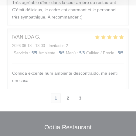
Très agréable dîner dans la cour arrière du restaurant.
C’était délicieux, le cadre est charmant et le personnel
très sympathique. À recommander :)
IVANILDA
G
2026-06-13
- 13:00 - Invitados 2
Servicio
:
5
/5
Ambiente
:
5
/5
Menú
:
5
/5
Calidad / Precio
:
5
/5
Comida excente num ambiente descontraído, me senti
em casa
1
2
3
Odília Restaurant