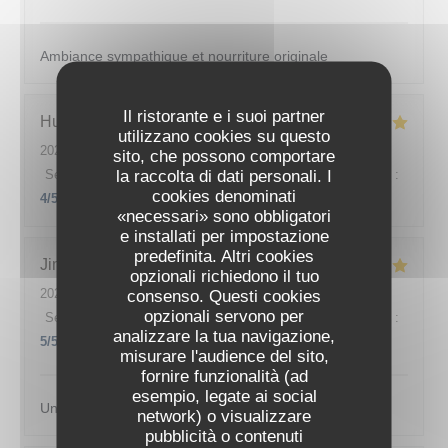
Ambiance sympathique et nourriture originale
Il ristorante e i suoi partner
Hugo
M
utilizzano cookies su questo
2026-07-08
- 20:30 - Ospiti 2
sito, che possono comportare
la raccolta di dati personali. I
Servizio
:
5
/5
Atmosfera
:
4
/5
Cucina
:
5
/5
Qualità / Prezzo
:
cookies denominati
4
/5
«necessari» sono obbligatori
e installati per impostazione
predefinita. Altri cookies
Jimmy
F
opzionali richiedono il tuo
2026-07-07
- 20:00 - Ospiti 2
consenso. Questi cookies
opzionali servono per
Servizio
:
5
/5
Atmosfera
:
5
/5
Cucina
:
5
/5
Qualità / Prezzo
:
analizzare la tua navigazione,
5
/5
misurare l'audience del sito,
fornire funzionalità (ad
esempio, legate ai social
Un lieu magnifique et une cuisine incroyable , merci.
network) o visualizzare
pubblicità o contenuti