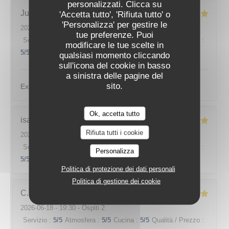
ODÍLIA RESTAURANT
personalizzati. Clicca su
Justin
L
'Accetta tutto', 'Rifiuta tutto' o
'Personalizza' per gestire le
2026-07-07
- 19:30 - Ospiti 2
tue preferenze. Puoi
Servizio
:
5
/5
Atmosfera
:
5
/5
Cucina
:
5
/5
Qualità / Prezzo
:
modificare le tue scelte in
5
/5
qualsiasi momento cliccando
sull'icona del cookie in basso
a sinistra delle pagine del
sito.
Excellent et service très sympa
Ok, accetta tutto
isa
F
Rifiuta tutti i cookie
2026-06-22
- 19:30 - Ospiti 4
Servizio
:
5
/5
Atmosfera
:
5
/5
Cucina
:
5
/5
Qualità / Prezzo
:
Personalizza
5
/5
Politica di protezione dei dati personali
Politica di gestione dei cookie
C
2026-06-18
- 19:30 - Ospiti 2
Servizio
:
5
/5
Atmosfera
:
5
/5
Cucina
:
5
/5
Qualità / Prezzo
: