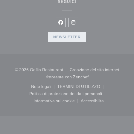
SEGUICI
Facebook ((apre una nuova finestr
Instagram ((apre una nuova f
NEWSLETTER
© 2026 Odília Restaurant — Creazione del sito internet
((apre una nuova finestr
ristorante con
Zenchef
Note legali
TERMINI DI UTILIZZO
((apre una nuova finestra))
((apre una nuova finestra))
Politica di protezione dei dati personali
((apre una nuova finestra))
Informativa sui cookie
Accessibilita
((apre una nuova finestra))
((apre una nuova fines