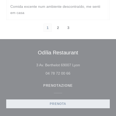
Comida excente num ambiente descontraído, me senti
em casa
1
2
3
Odília Restaurant
((apre una nuova fines
3 Av. Berthelot 69007 Lyon
04 78 72 00 66
PRENOTAZIONE
PRENOTA