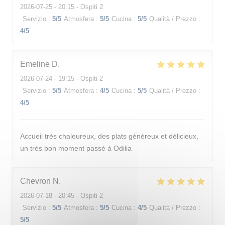
2026-07-25
- 20:15 - Ospiti 2
Servizio
:
5
/5
Atmosfera
:
5
/5
Cucina
:
5
/5
Qualità / Prezzo
:
4
/5
Emeline
D
2026-07-24
- 19:15 - Ospiti 2
Servizio
:
5
/5
Atmosfera
:
4
/5
Cucina
:
5
/5
Qualità / Prezzo
:
4
/5
Accueil très chaleureux, des plats généreux et délicieux,
un très bon moment passé à Odilia
Chevron
N
2026-07-18
- 20:45 - Ospiti 2
Servizio
:
5
/5
Atmosfera
:
5
/5
Cucina
:
4
/5
Qualità / Prezzo
:
5
/5