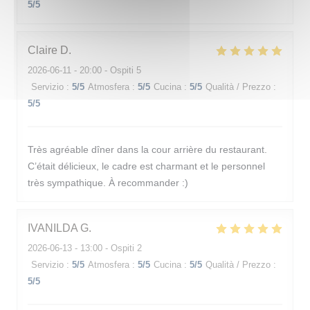
5
/5
Claire
D
2026-06-11
- 20:00 - Ospiti 5
Servizio
:
5
/5
Atmosfera
:
5
/5
Cucina
:
5
/5
Qualità / Prezzo
:
5
/5
Très agréable dîner dans la cour arrière du restaurant.
C’était délicieux, le cadre est charmant et le personnel
très sympathique. À recommander :)
IVANILDA
G
2026-06-13
- 13:00 - Ospiti 2
Servizio
:
5
/5
Atmosfera
:
5
/5
Cucina
:
5
/5
Qualità / Prezzo
:
5
/5