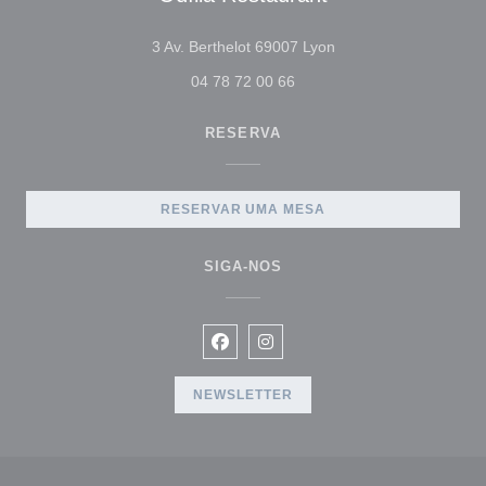
((abre numa nova jane
3 Av. Berthelot 69007 Lyon
04 78 72 00 66
RESERVA
RESERVAR UMA MESA
SIGA-NOS
Facebook ((abre numa nova janela
Instagram ((abre numa nova 
NEWSLETTER