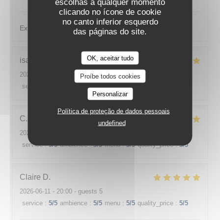
escolhas a qualquer momento
clicando no ícone de cookie
no canto inferior esquerdo
Excellent et service très sympa
das páginas do site.
OK, aceitar tudo
isa
F
2026-06-22
- 19:30 - guests 4
Proíbe todos cookies
service
:
5
/5
ambience
:
5
/5
menu
:
5
/5
quality_price
:
5
/5
Personalizar
Política de proteção de dados pessoais
C
undefined
2026-06-18
- 19:30 - guests 2
service
:
5
/5
ambience
:
5
/5
menu
:
5
/5
quality_price
:
5
/5
Claire
D
2026-06-11
- 20:00 - guests 5
service
:
5
/5
ambience
:
5
/5
menu
:
5
/5
quality_price
:
5
/5