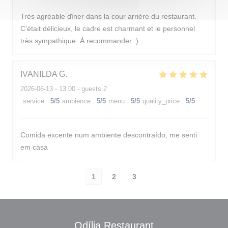
Très agréable dîner dans la cour arrière du restaurant.
C’était délicieux, le cadre est charmant et le personnel
très sympathique. À recommander :)
IVANILDA
G
2026-06-13
- 13:00 - guests 2
service
:
5
/5
ambience
:
5
/5
menu
:
5
/5
quality_price
:
5
/5
Comida excente num ambiente descontraído, me senti
em casa
1
2
3
Odília Restaurant