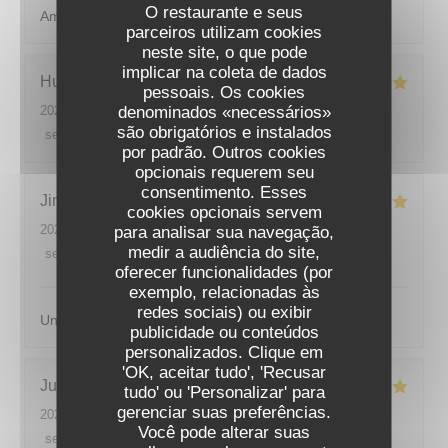
O restaurante e seus
Ambiance sympathique et nourriture originale
parceiros utilizam cookies
neste site, o que pode
implicar na coleta de dados
Hugo
M
pessoais. Os cookies
denominados «necessários»
2026-07-08
- 20:30 - guests 2
são obrigatórios e instalados
service
:
5
/5
ambience
:
4
/5
menu
:
5
/5
quality_price
:
4
/5
por padrão. Outros cookies
opcionais requerem seu
consentimento. Esses
Jimmy
F
cookies opcionais servem
2026-07-07
- 20:00 - guests 2
para analisar sua navegação,
medir a audiência do site,
service
:
5
/5
ambience
:
5
/5
menu
:
5
/5
quality_price
:
5
/5
oferecer funcionalidades (por
exemplo, relacionadas às
redes sociais) ou exibir
Un lieu magnifique et une cuisine incroyable , merci.
publicidade ou conteúdos
ODÍLIA RESTAURANT
personalizados. Clique em
'OK, aceitar tudo', 'Recusar
Justin
L
tudo' ou 'Personalizar' para
gerenciar suas preferências.
2026-07-07
- 19:30 - guests 2
Você pode alterar suas
service
:
5
/5
ambience
:
5
/5
menu
:
5
/5
quality_price
:
5
/5