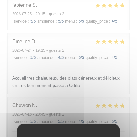
fabienne
S
2026-07-25
- 20:15 - guests 2
service
:
5
/5
ambience
:
5
/5
menu
:
5
/5
quality_price
:
4
/5
Emeline
D
2026-07-24
- 19:15 - guests 2
service
:
5
/5
ambience
:
4
/5
menu
:
5
/5
quality_price
:
4
/5
Accueil très chaleureux, des plats généreux et délicieux,
un très bon moment passé à Odilia
Chevron
N
2026-07-18
- 20:45 - guests 2
service
:
5
/5
ambience
:
5
/5
menu
:
4
/5
quality_price
:
5
/5