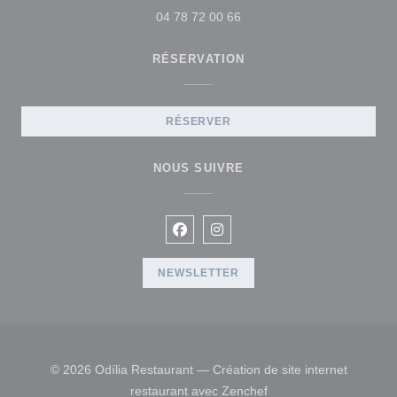
04 78 72 00 66
RÉSERVATION
RÉSERVER
NOUS SUIVRE
Facebook ((ouvre une nouvelle fen
Instagram ((ouvre une nouvel
NEWSLETTER
© 2026 Odília Restaurant — Création de site internet
((ouvre une nouvelle fe
restaurant avec
Zenchef