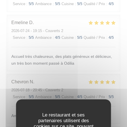
Service
:
5
/5
Ambiance
:
5
/5
Cuisine
:
5
/5
Qualité / Prix
:
4
/5
Emeline
D
2026-07-24
- 19:15 - Couverts 2
Service
:
5
/5
Ambiance
:
4
/5
Cuisine
:
5
/5
Qualité / Prix
:
4
/5
Accueil très chaleureux, des plats généreux et délicieux,
un très bon moment passé à Odilia
Chevron
N
2026-07-18
- 20:45 - Couverts 2
Service
:
5
/5
Ambiance
:
5
/5
Cuisine
:
4
/5
Qualité / Prix
:
5
/5
Le restaurant et ses
Ambiance sympathique et nourriture originale
partenaires utilisent des
cookies sur ce site, pouvant