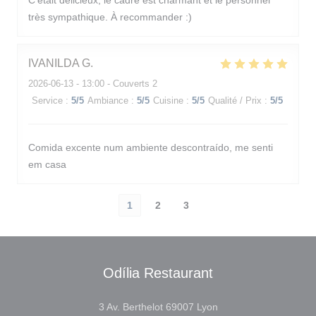
C’était délicieux, le cadre est charmant et le personnel
très sympathique. À recommander :)
IVANILDA
G
2026-06-13
- 13:00 - Couverts 2
Service
:
5
/5
Ambiance
:
5
/5
Cuisine
:
5
/5
Qualité / Prix
:
5
/5
Comida excente num ambiente descontraído, me senti
em casa
1
2
3
Odília Restaurant
((ouvre une nouvelle f
3 Av. Berthelot 69007 Lyon