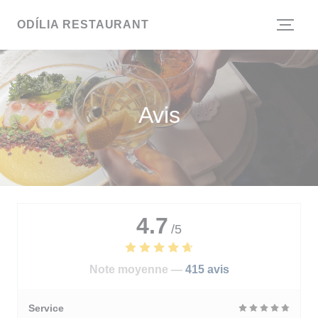
Personnalisation de vos choix en matière de cookies
ODÍLIA RESTAURANT
Avis
4.7
/5
Note moyenne —
415 avis
Service