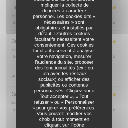
impliquer la collecte de
Hugo
M
données à caractère
2026-07-08
- 20:30 - Couverts 2
personnel. Les cookies dits «
nécessaires » sont
Service
:
5
/5
Ambiance
:
4
/5
Cuisine
:
5
/5
Qualité / Prix
:
4
/5
obligatoires et installés par
défaut. D'autres cookies
facultatifs nécessitent votre
Jimmy
F
consentement. Ces cookies
2026-07-07
- 20:00 - Couverts 2
facultatifs servent à analyser
votre navigation, mesurer
Service
:
5
/5
Ambiance
:
5
/5
Cuisine
:
5
/5
Qualité / Prix
:
5
/5
l'audience du site, proposer
des fonctionnalités (ex : en
lien avec les réseaux
Un lieu magnifique et une cuisine incroyable , merci.
sociaux) ou afficher des
publicités ou contenus
personnalisés. Cliquez sur «
ODÍLIA RESTAURANT
Justin
L
Tout accepter », « Tout
refuser » ou « Personnaliser
2026-07-07
- 19:30 - Couverts 2
» pour gérer vos préférences.
Service
:
5
/5
Ambiance
:
5
/5
Cuisine
:
5
/5
Qualité / Prix
:
5
/5
Vous pouvez modifier vos
choix à tout moment en
cliquant sur l'icône