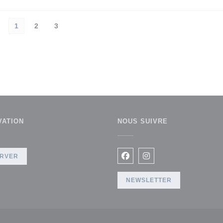
1
2
3
VATION
NOUS SUIVRE
))
RVER
Facebook ((ouvre une nouvel
Instagram ((ouvre une
NEWSLETTER