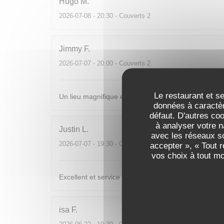
Hugo
M
2026-07-08
- 20:30 - Couverts 2
Jimmy
F
2026-07-07
- 20:00 - Couverts 2
Le restaurant et se
Un lieu magnifique et une cuisine incroyable , merci.
données à caractèr
défaut. D'autres co
à analyser votre n
Justin
L
avec les réseaux so
2026-07-07
- 19:30 - Couverts 2
accepter », « Tout 
vos choix à tout m
Excellent et service très sympa
isa
F