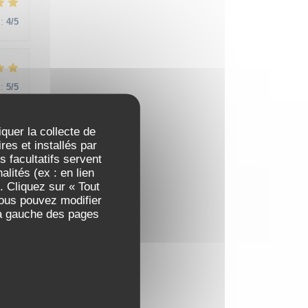
:
4
/5
:
5
/5
iquer la collecte de
es et installés par
 facultatifs servent
lités (ex : en lien
. Cliquez sur « Tout
:
5
/5
Vous pouvez modifier
 à gauche des pages