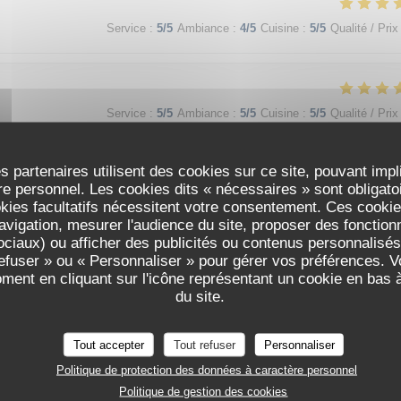
Service
:
5
/5
Ambiance
:
4
/5
Cuisine
:
5
/5
Qualité / Prix
Service
:
5
/5
Ambiance
:
5
/5
Cuisine
:
5
/5
Qualité / Prix
s partenaires utilisent des cookies sur ce site, pouvant impl
e personnel. Les cookies dits « nécessaires » sont obligatoir
okies facultatifs nécessitent votre consentement. Ces cookies
avigation, mesurer l'audience du site, proposer des fonctionna
ciaux) ou afficher des publicités ou contenus personnalisés
Service
:
5
/5
Ambiance
:
5
/5
Cuisine
:
5
/5
Qualité / Prix
refuser » ou « Personnaliser » pour gérer vos préférences. 
ODÍLIA RESTAURANT
oment en cliquant sur l'icône représentant un cookie en bas
du site.
Tout accepter
Tout refuser
Personnaliser
Politique de protection des données à caractère personnel
Politique de gestion des cookies