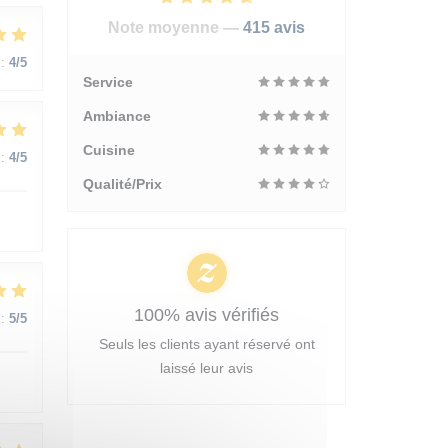
Note moyenne —
415 avis
:
4
/5
Service
Ambiance
Cuisine
:
4
/5
Qualité/Prix
100% avis vérifiés
:
5
/5
Seuls les clients ayant réservé ont
laissé leur avis