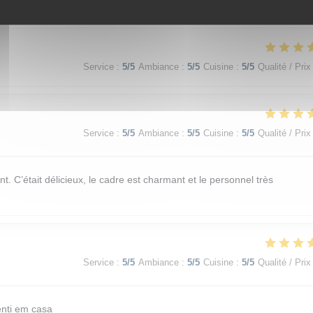
Service
:
5
/5
Ambiance
:
5
/5
Cuisine
:
5
/5
Qualité / Prix
Service
:
5
/5
Ambiance
:
5
/5
Cuisine
:
5
/5
Qualité / Prix
Service
:
5
/5
Ambiance
:
5
/5
Cuisine
:
5
/5
Qualité / Prix
t. C’était délicieux, le cadre est charmant et le personnel très
Service
:
5
/5
Ambiance
:
5
/5
Cuisine
:
5
/5
Qualité / Prix
nti em casa