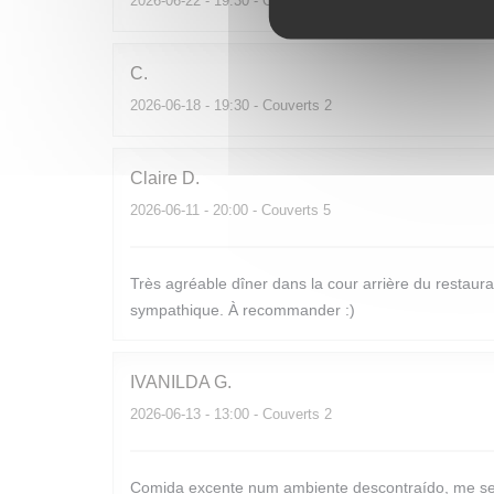
2026-06-22
- 19:30 - Couverts 4
C
2026-06-18
- 19:30 - Couverts 2
Claire
D
2026-06-11
- 20:00 - Couverts 5
Très agréable dîner dans la cour arrière du restauran
sympathique. À recommander :)
IVANILDA
G
2026-06-13
- 13:00 - Couverts 2
Comida excente num ambiente descontraído, me se